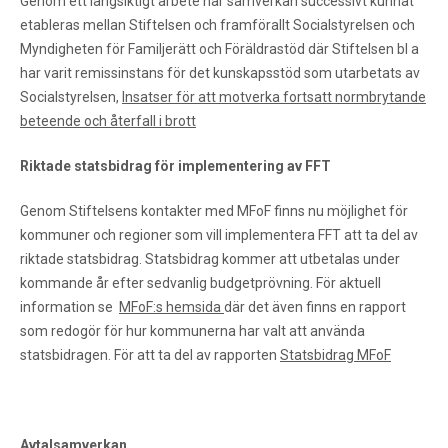
Genom ett långsiktigt arbete har samverkan successivt kunnat
etableras mellan Stiftelsen och framförallt Socialstyrelsen och
Myndigheten för Familjerätt och Föräldrastöd där Stiftelsen bl a
har varit remissinstans för det kunskapsstöd som utarbetats av
Socialstyrelsen,
Insatser för att motverka fortsatt normbrytande
beteende och återfall i brott
Riktade statsbidrag för implementering av FFT
Genom Stiftelsens kontakter med MFoF finns nu möjlighet för
kommuner och regioner som vill implementera FFT att ta del av
riktade statsbidrag. Statsbidrag kommer att utbetalas under
kommande år efter sedvanlig budgetprövning. För aktuell
information se
MFoF:s hemsida
där det även finns en rapport
som redogör för hur kommunerna har valt att använda
statsbidragen. För att ta del av rapporten
Statsbidrag MFoF
Avtalsamverkan