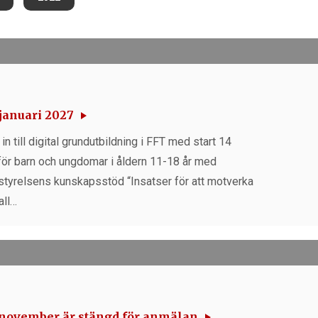
januari 2027
in till digital grundutbildning i FFT med start 14
 för barn och ungdomar i åldern 11-18 år med
styrelsens kunskapsstöd “Insatser för att motverka
all…
 november är stängd för anmälan