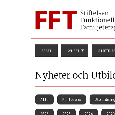
START
OM FFT
STIFTELS
Nyheter och Utbil
Alla
Konferens
Utbildnin
2026
2025
2024
2023