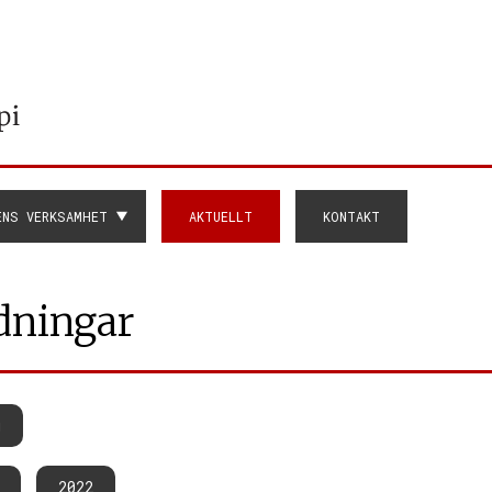
ENS VERKSAMHET
AKTUELLT
KONTAKT
dningar
g
2022